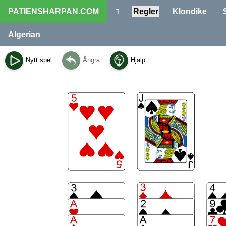
PATIENSHARPAN.COM
Regler
Klondike
Algerian
Nytt spel
Ångra
Hjälp